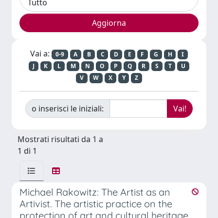
Vai a:
0-9
A
B
C
D
E
F
G
H
I
J
K
L
M
N
O
P
Q
R
S
T
U
V
W
X
Y
Z
o inserisci le iniziali:
Mostrati risultati da 1 a
1 di 1
Michael Rakowitz: The Artist as an
Artivist. The artistic practice on the
protection of art and cultural heritage