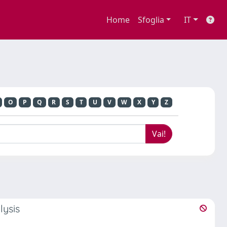
Home
Sfoglia
IT
O
P
Q
R
S
T
U
V
W
X
Y
Z
lysis