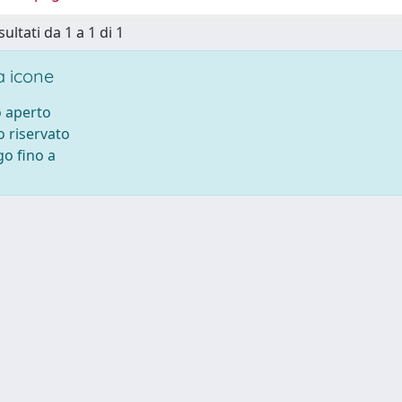
sultati da 1 a 1 di 1
 icone
 aperto
 riservato
o fino a