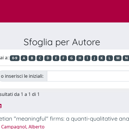
Sfoglia per Autore
ai a:
0-9
A
B
C
D
E
F
G
H
I
J
K
L
M
N
o inserisci le iniziali:
sultati da 1 a 1 di 1
tian "meaningful" firms: a quanti-qualitative ana
 Campagnol, Alberto