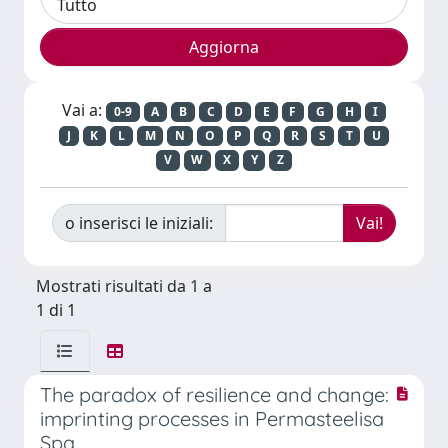
Vai a:
0-9
A
B
C
D
E
F
G
H
I
J
K
L
M
N
O
P
Q
R
S
T
U
V
W
X
Y
Z
o inserisci le iniziali:
Mostrati risultati da 1 a
1 di 1
The paradox of resilience and change:
imprinting processes in Permasteelisa
Spa