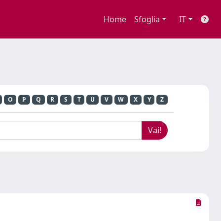
Home
Sfoglia
IT
O
P
Q
R
S
T
U
V
W
X
Y
Z