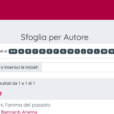
Sfoglia per Autore
ai a:
0-9
A
B
C
D
E
F
G
H
I
J
K
L
M
N
o inserisci le iniziali:
sultati da 1 a 1 di 1
hi, l'anima del passato
Bianciardi, Arianna