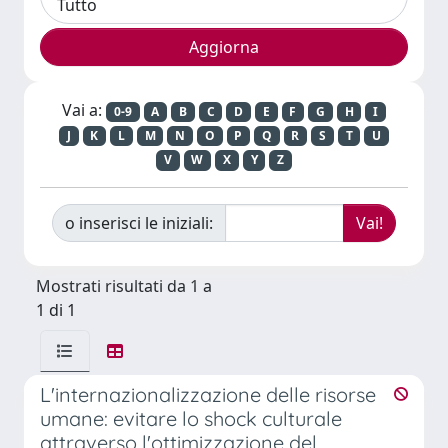
Vai a:
0-9
A
B
C
D
E
F
G
H
I
J
K
L
M
N
O
P
Q
R
S
T
U
V
W
X
Y
Z
o inserisci le iniziali:
Mostrati risultati da 1 a
1 di 1
L'internazionalizzazione delle risorse
umane: evitare lo shock culturale
attraverso l'ottimizzazione del