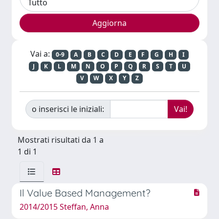
Vai a:
0-9
A
B
C
D
E
F
G
H
I
J
K
L
M
N
O
P
Q
R
S
T
U
V
W
X
Y
Z
o inserisci le iniziali:
Mostrati risultati da 1 a
1 di 1
Il Value Based Management?
2014/2015 Steffan, Anna