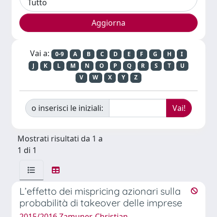
Vai a:
0-9
A
B
C
D
E
F
G
H
I
J
K
L
M
N
O
P
Q
R
S
T
U
V
W
X
Y
Z
o inserisci le iniziali:
Mostrati risultati da 1 a
1 di 1
L’effetto dei mispricing azionari sulla
probabilità di takeover delle imprese
2015/2016 Zamuner, Christian