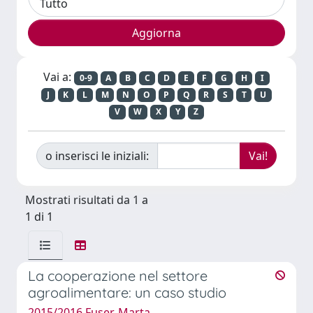
Vai a:
0-9
A
B
C
D
E
F
G
H
I
J
K
L
M
N
O
P
Q
R
S
T
U
V
W
X
Y
Z
o inserisci le iniziali:
Mostrati risultati da 1 a
1 di 1
La cooperazione nel settore
agroalimentare: un caso studio
2015/2016 Fuser, Marta