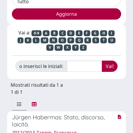
Vai a:
0-9
A
B
C
D
E
F
G
H
I
J
K
L
M
N
O
P
Q
R
S
T
U
V
W
X
Y
Z
o inserisci le iniziali:
Mostrati risultati da 1 a
1 di 1
Jürgen Habermas: Stato, discorso,
laicità.
2012/2013 Zannin, Francesco