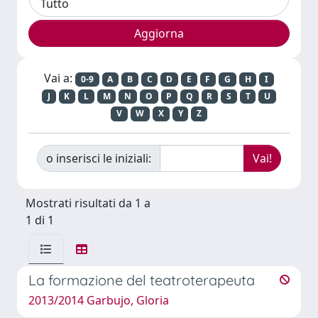
Vai a:
0-9
A
B
C
D
E
F
G
H
I
J
K
L
M
N
O
P
Q
R
S
T
U
V
W
X
Y
Z
o inserisci le iniziali:
Mostrati risultati da 1 a
1 di 1
La formazione del teatroterapeuta
2013/2014 Garbujo, Gloria