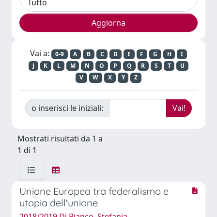
Vai a:
0-9
A
B
C
D
E
F
G
H
I
J
K
L
M
N
O
P
Q
R
S
T
U
V
W
X
Y
Z
o inserisci le iniziali:
Mostrati risultati da 1 a
1 di 1
Unione Europea tra federalismo e
utopia dell'unione
2018/2019 Di Bianco, Stefania