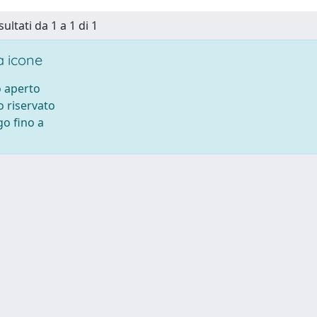
sultati da 1 a 1 di 1
 icone
 aperto
 riservato
o fino a