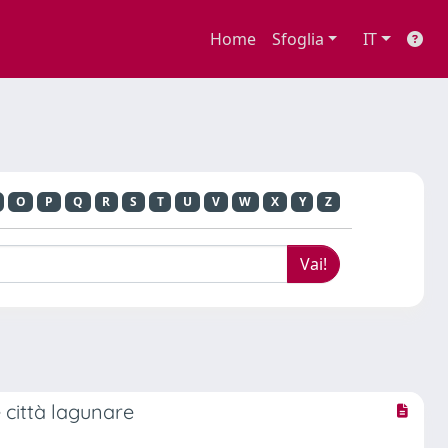
Home
Sfoglia
IT
O
P
Q
R
S
T
U
V
W
X
Y
Z
e città lagunare