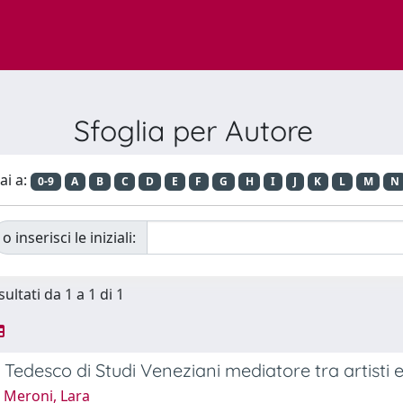
Sfoglia per Autore
ai a:
0-9
A
B
C
D
E
F
G
H
I
J
K
L
M
N
o inserisci le iniziali:
sultati da 1 a 1 di 1
o Tedesco di Studi Veneziani mediatore tra artisti 
 Meroni, Lara