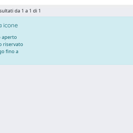
sultati da 1 a 1 di 1
 icone
 aperto
 riservato
o fino a