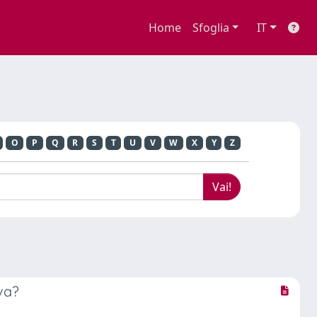
Home
Sfoglia
IT
O
P
Q
R
S
T
U
V
W
X
Y
Z
va?