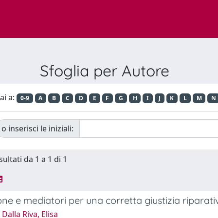
Sfoglia per Autore
ai a:
0-9
A
B
C
D
E
F
G
H
I
J
K
L
M
N
o inserisci le iniziali:
sultati da 1 a 1 di 1
ne e mediatori per una corretta giustizia riparati
Dalla Riva, Elisa