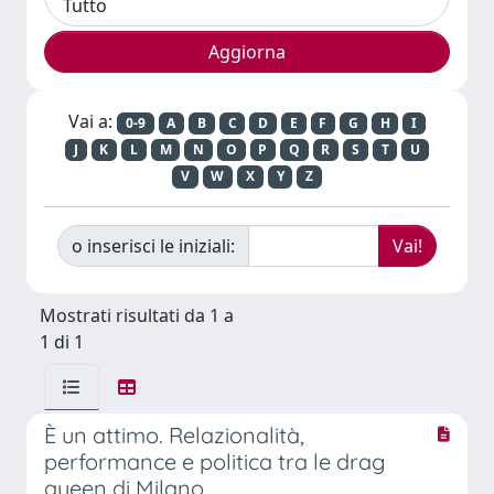
Vai a:
0-9
A
B
C
D
E
F
G
H
I
J
K
L
M
N
O
P
Q
R
S
T
U
V
W
X
Y
Z
o inserisci le iniziali:
Mostrati risultati da 1 a
1 di 1
È un attimo. Relazionalità,
performance e politica tra le drag
queen di Milano.