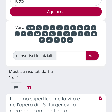
Vai a:
0-9
A
B
C
D
E
F
G
H
I
J
K
L
M
N
O
P
Q
R
S
T
U
V
W
X
Y
Z
o inserisci le iniziali:
Mostrati risultati da 1 a
1 di 1
L'"uomo superfluo" nella vita e
nell'opera di I. S. Turgenev: la
creazione come antidoto.