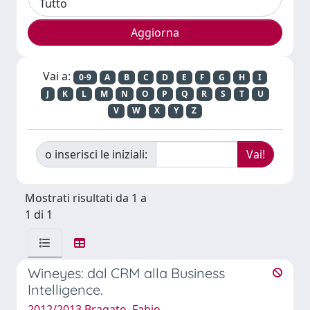
Vai a:
0-9
A
B
C
D
E
F
G
H
I
J
K
L
M
N
O
P
Q
R
S
T
U
V
W
X
Y
Z
o inserisci le iniziali:
Mostrati risultati da 1 a
1 di 1
Wineyes: dal CRM alla Business
Intelligence.
2012/2013 Bragato, Fabio