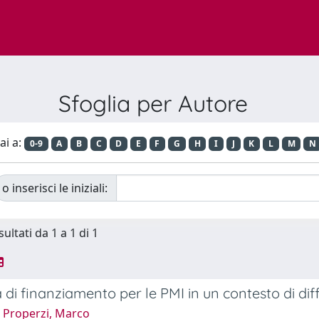
Sfoglia per Autore
ai a:
0-9
A
B
C
D
E
F
G
H
I
J
K
L
M
N
o inserisci le iniziali:
sultati da 1 a 1 di 1
 di finanziamento per le PMI in un contesto di diffi
 Properzi, Marco