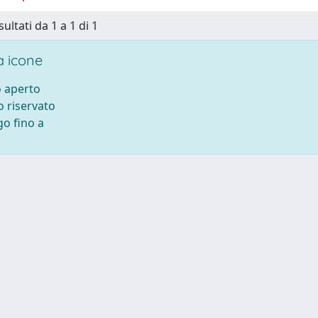
sultati da 1 a 1 di 1
 icone
 aperto
 riservato
o fino a