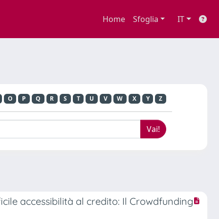
Home
Sfoglia
IT
O
P
Q
R
S
T
U
V
W
X
Y
Z
cile accessibilità al credito: Il Crowdfunding