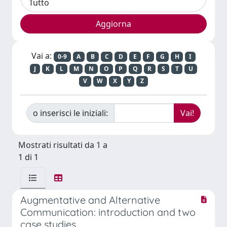
Vai a:
0-9
A
B
C
D
E
F
G
H
I
J
K
L
M
N
O
P
Q
R
S
T
U
V
W
X
Y
Z
o inserisci le iniziali:
Mostrati risultati da 1 a
1 di 1
Augmentative and Alternative
Communication: introduction and two
case studies.