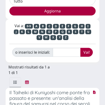
Vai a:
0-9
A
B
C
D
E
F
G
H
I
J
K
L
M
N
O
P
Q
R
S
T
U
V
W
X
Y
Z
o inserisci le iniziali:
Mostrati risultati da 1 a
1 di 1
Il Taiheiki di Kuniyoshi come ponte fra
passato e presente: un'analisi della
figura del samurai nel corso dei secoli.