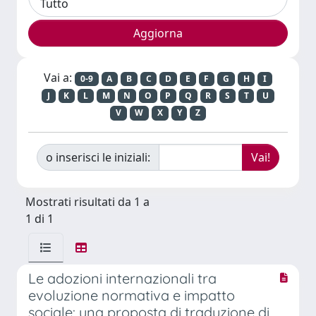
Vai a:
0-9
A
B
C
D
E
F
G
H
I
J
K
L
M
N
O
P
Q
R
S
T
U
V
W
X
Y
Z
o inserisci le iniziali:
Mostrati risultati da 1 a
1 di 1
Le adozioni internazionali tra
evoluzione normativa e impatto
sociale: una proposta di traduzione di