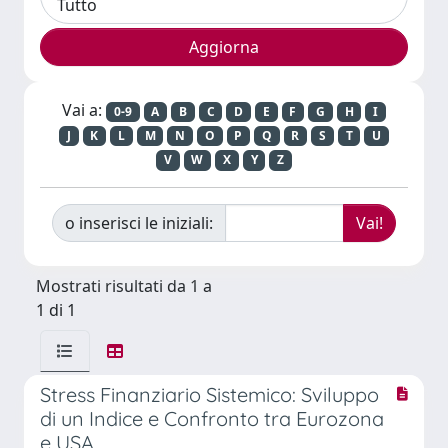
Vai a:
0-9
A
B
C
D
E
F
G
H
I
J
K
L
M
N
O
P
Q
R
S
T
U
V
W
X
Y
Z
o inserisci le iniziali:
Mostrati risultati da 1 a
1 di 1
Stress Finanziario Sistemico: Sviluppo
di un Indice e Confronto tra Eurozona
e USA.