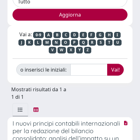
Vai a:
0-9
A
B
C
D
E
F
G
H
I
J
K
L
M
N
O
P
Q
R
S
T
U
V
W
X
Y
Z
o inserisci le iniziali:
Mostrati risultati da 1 a
1 di 1
I nuovi principi contabili internazionali
per la redazione del bilancio
consolidato: analisi dell’impatto su un