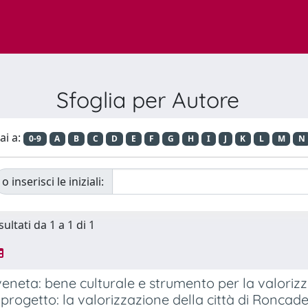
Sfoglia per Autore
ai a:
0-9
A
B
C
D
E
F
G
H
I
J
K
L
M
N
o inserisci le iniziali:
sultati da 1 a 1 di 1
veneta: bene culturale e strumento per la valorizza
Il progetto: la valorizzazione della città di Roncad