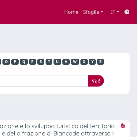
Home
Sfoglia
IT
O
P
Q
R
S
T
U
V
W
X
Y
Z
zione e lo sviluppo turistico del territorio
e e della frazione di Biancade attraverso il