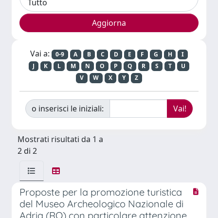
Vai a:
0-9
A
B
C
D
E
F
G
H
I
J
K
L
M
N
O
P
Q
R
S
T
U
V
W
X
Y
Z
o inserisci le iniziali:
Mostrati risultati da 1 a
2 di 2
Proposte per la promozione turistica
del Museo Archeologico Nazionale di
Adria (RO) con particolare attenzione