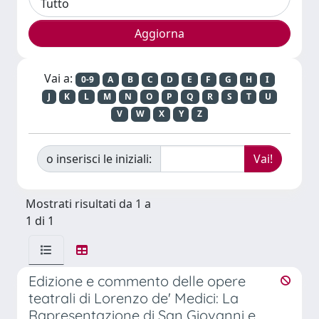
Vai a:
0-9
A
B
C
D
E
F
G
H
I
J
K
L
M
N
O
P
Q
R
S
T
U
V
W
X
Y
Z
o inserisci le iniziali:
Mostrati risultati da 1 a
1 di 1
Edizione e commento delle opere
teatrali di Lorenzo de' Medici: La
Rapresentazione di San Giovanni e