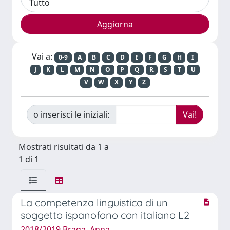
Vai a:
0-9
A
B
C
D
E
F
G
H
I
J
K
L
M
N
O
P
Q
R
S
T
U
V
W
X
Y
Z
o inserisci le iniziali:
Mostrati risultati da 1 a
1 di 1
La competenza linguistica di un
soggetto ispanofono con italiano L2
2018/2019 Braga, Anna