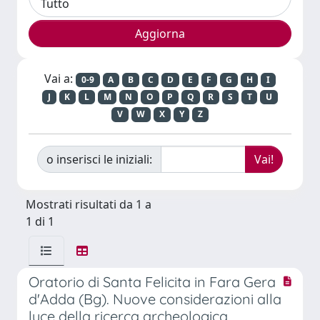
Vai a:
0-9
A
B
C
D
E
F
G
H
I
J
K
L
M
N
O
P
Q
R
S
T
U
V
W
X
Y
Z
o inserisci le iniziali:
Mostrati risultati da 1 a
1 di 1
Oratorio di Santa Felicita in Fara Gera
d'Adda (Bg). Nuove considerazioni alla
luce della ricerca archeologica