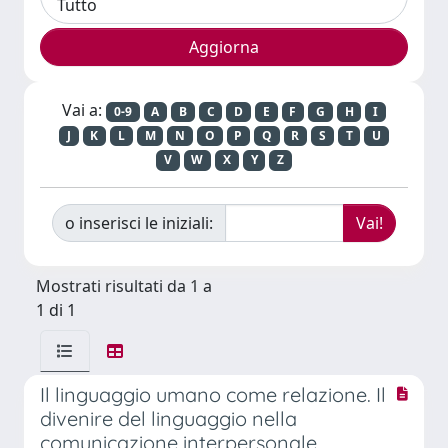
Vai a:
0-9
A
B
C
D
E
F
G
H
I
J
K
L
M
N
O
P
Q
R
S
T
U
V
W
X
Y
Z
o inserisci le iniziali:
Mostrati risultati da 1 a
1 di 1
Il linguaggio umano come relazione. Il
divenire del linguaggio nella
comunicazione interpersonale.