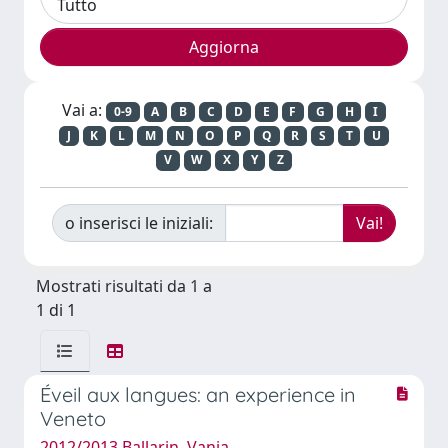
Vai a:
0-9
A
B
C
D
E
F
G
H
I
J
K
L
M
N
O
P
Q
R
S
T
U
V
W
X
Y
Z
o inserisci le iniziali:
Mostrati risultati da 1 a
1 di 1
Éveil aux langues: an experience in
Veneto
2012/2013 Ballarin, Vania