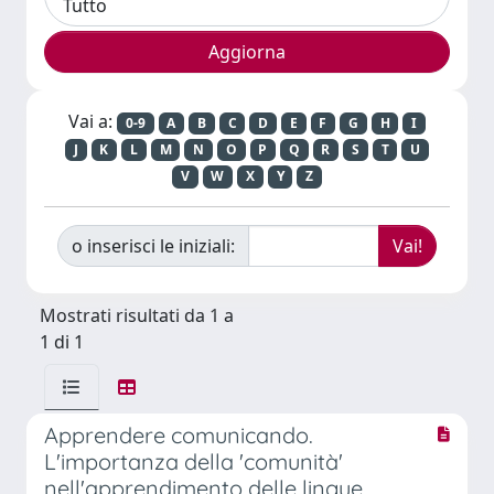
Vai a:
0-9
A
B
C
D
E
F
G
H
I
J
K
L
M
N
O
P
Q
R
S
T
U
V
W
X
Y
Z
o inserisci le iniziali:
Mostrati risultati da 1 a
1 di 1
Apprendere comunicando.
L'importanza della 'comunità'
nell'apprendimento delle lingue.