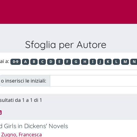
Sfoglia per Autore
ai a:
0-9
A
B
C
D
E
F
G
H
I
J
K
L
M
N
o inserisci le iniziali:
sultati da 1 a 1 di 1
 Girls in Dickens' Novels
 Zugno, Francesca