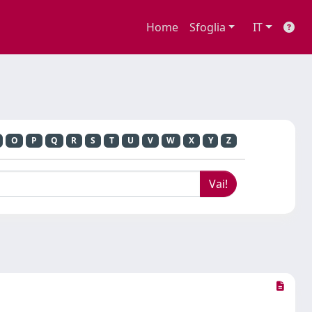
Home
Sfoglia
IT
O
P
Q
R
S
T
U
V
W
X
Y
Z