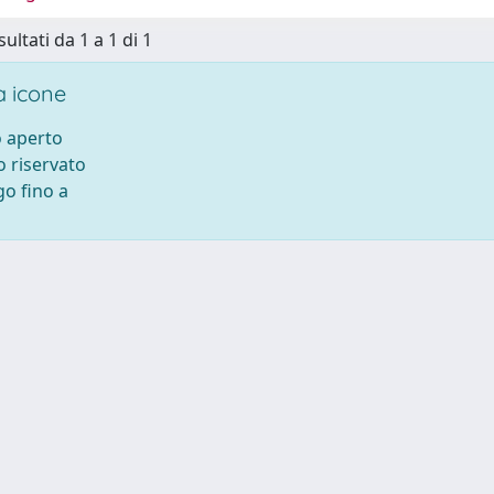
sultati da 1 a 1 di 1
 icone
 aperto
 riservato
o fino a