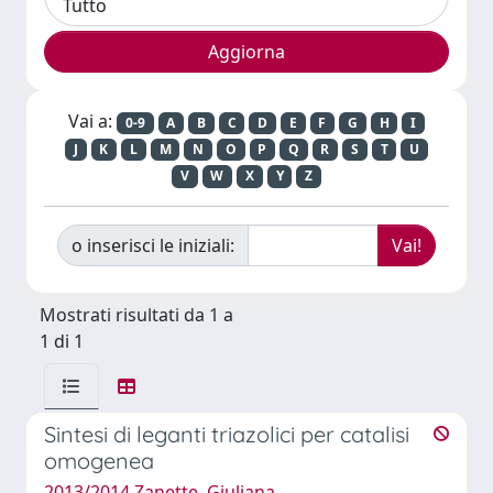
Vai a:
0-9
A
B
C
D
E
F
G
H
I
J
K
L
M
N
O
P
Q
R
S
T
U
V
W
X
Y
Z
o inserisci le iniziali:
Mostrati risultati da 1 a
1 di 1
Sintesi di leganti triazolici per catalisi
omogenea
2013/2014 Zanette, Giuliana