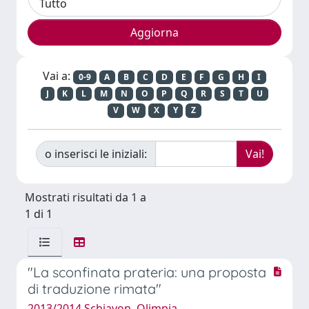
Vai a:
0-9
A
B
C
D
E
F
G
H
I
J
K
L
M
N
O
P
Q
R
S
T
U
V
W
X
Y
Z
o inserisci le iniziali:
Mostrati risultati da 1 a
1 di 1
"La sconfinata prateria: una proposta
di traduzione rimata"
2013/2014 Schiavon, Olimpia