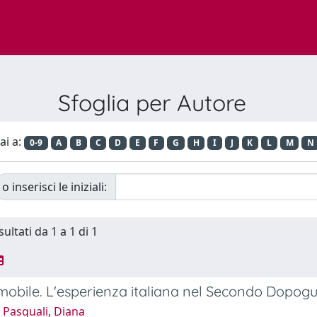
Sfoglia per Autore
ai a:
0-9
A
B
C
D
E
F
G
H
I
J
K
L
M
N
o inserisci le iniziali:
sultati da 1 a 1 di 1
mobile. L'esperienza italiana nel Secondo Dopogu
 Pasquali, Diana