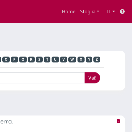
Home
Sfoglia
IT
O
P
Q
R
S
T
U
V
W
X
Y
Z
erra.