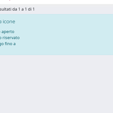
sultati da 1 a 1 di 1
 icone
 aperto
 riservato
o fino a