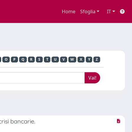
Home
Sfoglia
IT
O
P
Q
R
S
T
U
V
W
X
Y
Z
risi bancarie.