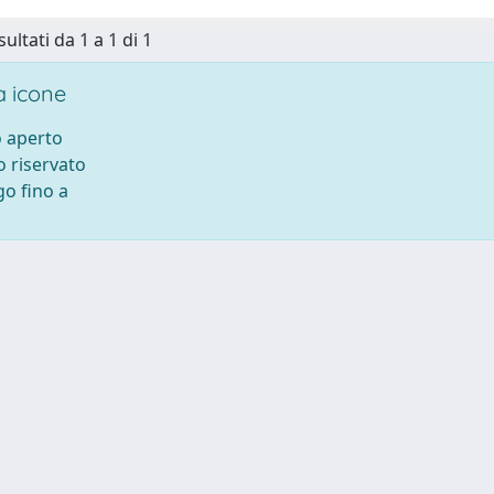
sultati da 1 a 1 di 1
 icone
 aperto
 riservato
o fino a