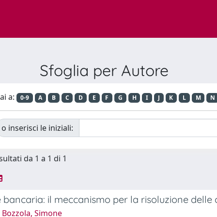
Sfoglia per Autore
ai a:
0-9
A
B
C
D
E
F
G
H
I
J
K
L
M
N
o inserisci le iniziali:
sultati da 1 a 1 di 1
 bancaria: il meccanismo per la risoluzione delle c
 Bozzola, Simone