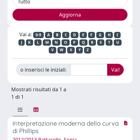
Vai a:
0-9
A
B
C
D
E
F
G
H
I
J
K
L
M
N
O
P
Q
R
S
T
U
V
W
X
Y
Z
o inserisci le iniziali:
Mostrati risultati da 1 a
1 di 1
Interpretazione moderna della curva
di Phillips
2012/2013 Pattarello, Sonia