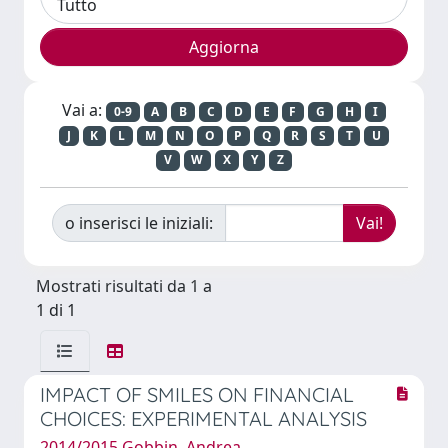
Vai a:
0-9
A
B
C
D
E
F
G
H
I
J
K
L
M
N
O
P
Q
R
S
T
U
V
W
X
Y
Z
o inserisci le iniziali:
Mostrati risultati da 1 a
1 di 1
IMPACT OF SMILES ON FINANCIAL
CHOICES: EXPERIMENTAL ANALYSIS
2014/2015 Gobbin, Andrea