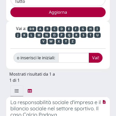
Vai a:
0-9
A
B
C
D
E
F
G
H
I
J
K
L
M
N
O
P
Q
R
S
T
U
V
W
X
Y
Z
o inserisci le iniziali:
Mostrati risultati da 1 a
1 di 1
La responsabilità sociale d'impresa e il
bilancio sociale nel settore sportivo. Il
caso Calcio Padova.