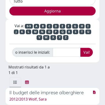
Vai a:
0-9
A
B
C
D
E
F
G
H
I
J
K
L
M
N
O
P
Q
R
S
T
U
V
W
X
Y
Z
o inserisci le iniziali:
Mostrati risultati da 1 a
1 di 1
Il budget delle imprese alberghiere
2012/2013 Wolf, Sara