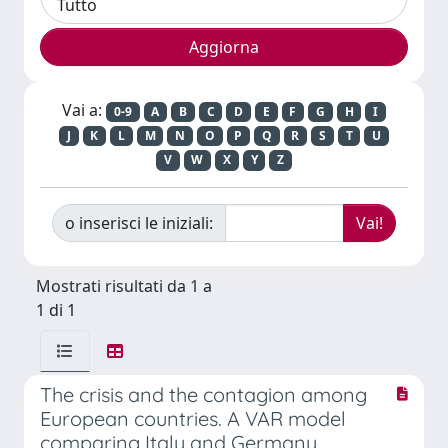
Vai a:
0-9
A
B
C
D
E
F
G
H
I
J
K
L
M
N
O
P
Q
R
S
T
U
V
W
X
Y
Z
o inserisci le iniziali:
Mostrati risultati da 1 a
1 di 1
The crisis and the contagion among
European countries. A VAR model
comparing Italy and Germany.