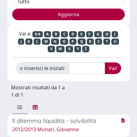
Vai a:
0-9
A
B
C
D
E
F
G
H
I
J
K
L
M
N
O
P
Q
R
S
T
U
V
W
X
Y
Z
o inserisci le iniziali:
Mostrati risultati da 1 a
1 di 1
Il dilemma liquidità - solvibilità
2012/2013 Munari, Giovanna