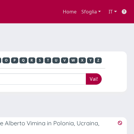
Home
Sfoglia
IT
O
P
Q
R
S
T
U
V
W
X
Y
Z
se Alberto Vimina in Polonia, Ucraina,