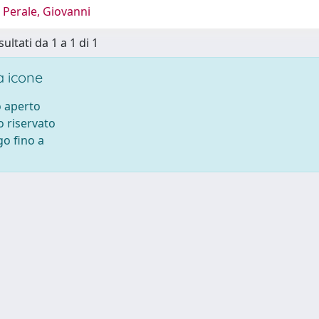
 Perale, Giovanni
sultati da 1 a 1 di 1
 icone
 aperto
 riservato
o fino a