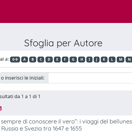
Sfoglia per Autore
ai a:
0-9
A
B
C
D
E
F
G
H
I
J
K
L
M
N
o inserisci le iniziali:
sultati da 1 a 1 di 1
 sempre di conoscere il vero”: i viaggi del bellune
, Russia e Svezia tra 1647 e 1655