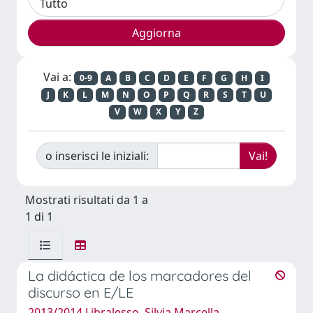
Vai a:
0-9
A
B
C
D
E
F
G
H
I
J
K
L
M
N
O
P
Q
R
S
T
U
V
W
X
Y
Z
o inserisci le iniziali:
Mostrati risultati da 1 a
1 di 1
La didáctica de los marcadores del
discurso en E/LE
2013/2014 Libralesso, Silvia Marcella