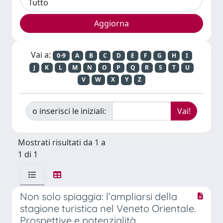
Vai a:
0-9
A
B
C
D
E
F
G
H
I
J
K
L
M
N
O
P
Q
R
S
T
U
V
W
X
Y
Z
o inserisci le iniziali:
Mostrati risultati da 1 a
1 di 1
Non solo spiaggia: l’ampliarsi della
stagione turistica nel Veneto Orientale.
Prospettive e potenzialità