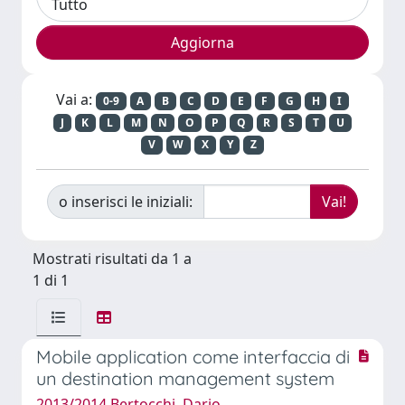
Vai a:
0-9
A
B
C
D
E
F
G
H
I
J
K
L
M
N
O
P
Q
R
S
T
U
V
W
X
Y
Z
o inserisci le iniziali:
Mostrati risultati da 1 a
1 di 1
Mobile application come interfaccia di
un destination management system
2013/2014 Bertocchi, Dario