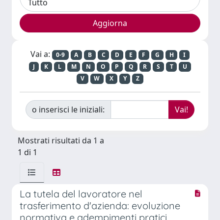
Vai a:
0-9
A
B
C
D
E
F
G
H
I
J
K
L
M
N
O
P
Q
R
S
T
U
V
W
X
Y
Z
o inserisci le iniziali:
Mostrati risultati da 1 a
1 di 1
La tutela del lavoratore nel
trasferimento d'azienda: evoluzione
normativa e adempimenti pratici.