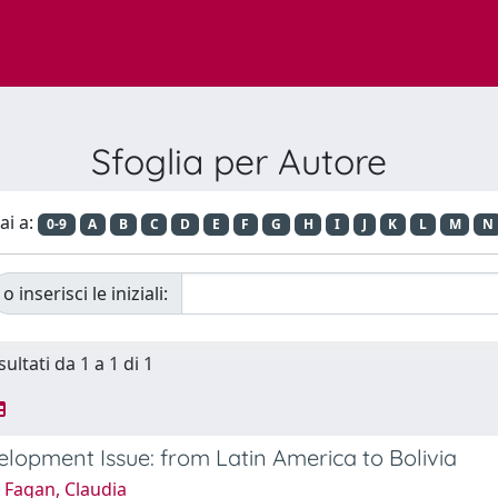
Sfoglia per Autore
ai a:
0-9
A
B
C
D
E
F
G
H
I
J
K
L
M
N
o inserisci le iniziali:
sultati da 1 a 1 di 1
lopment Issue: from Latin America to Bolivia
 Fagan, Claudia