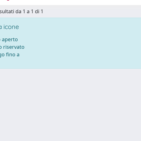
sultati da 1 a 1 di 1
 icone
 aperto
 riservato
o fino a