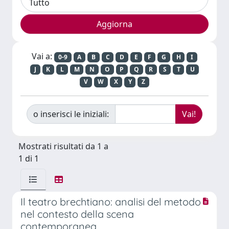
Vai a:
0-9
A
B
C
D
E
F
G
H
I
J
K
L
M
N
O
P
Q
R
S
T
U
V
W
X
Y
Z
o inserisci le iniziali:
Mostrati risultati da 1 a
1 di 1
Il teatro brechtiano: analisi del metodo
nel contesto della scena
contemporanea