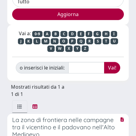
Vai a:
0-9
A
B
C
D
E
F
G
H
I
J
K
L
M
N
O
P
Q
R
S
T
U
V
W
X
Y
Z
o inserisci le iniziali:
Mostrati risultati da 1 a
1 di 1
La zona di frontiera nelle campagne
tra il vicentino e il padovano nell'Alto
Medioevo