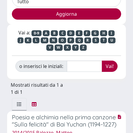
Vai a:
0-9
A
B
C
D
E
F
G
H
I
J
K
L
M
N
O
P
Q
R
S
T
U
V
W
X
Y
Z
o inserisci le iniziali:
Mostrati risultati da 1 a
1 di 1
Poesia e alchimia nella prima canzone
"Sulla felicità" di Bai Yuchan (1194-1227)
2014/2015 Palozzo, Matteo